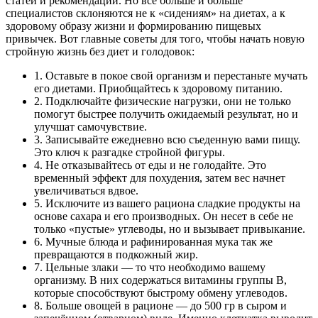
статей и рекомендаций. Но все больше и больше
специалистов склоняются не к «сидениям» на диетах, а к
здоровому образу жизни и формированию пищевых
привычек. Вот главные советы для того, чтобы начать новую
стройную жизнь без диет и голодовок:
1. Оставьте в покое свой организм и перестаньте мучать
его диетами. Приобщайтесь к здоровому питанию.
2. Подключайте физические нагрузки, они не только
помогут быстрее получить ожидаемый результат, но и
улучшат самочувствие.
3. Записывайте ежедневно всю съеденную вами пищу.
Это ключ к разгадке стройной фигуры.
4. Не отказывайтесь от еды и не голодайте. Это
временный эффект для похудения, затем вес начнет
увеличиваться вдвое.
5. Исключите из вашего рациона сладкие продукты на
основе сахара и его производных. Он несет в себе не
только «пустые» углеводы, но и вызывает привыкание.
6. Мучные блюда и рафинированная мука так же
превращаются в подкожный жир.
7. Цельные злаки — то что необходимо вашему
организму. В них содержаться витамины группы В,
которые способствуют быстрому обмену углеводов.
8. Больше овощей в рационе — до 500 гр в сыром и