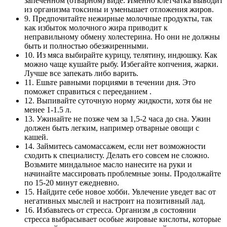
запечённом (отварном) виде. Именно клетчатка выводит
из организма токсины и уменьшает отложения жиров.
9. Предпочитайте нежирные молочные продукты, так
как избыток молочного жира приводит к
неправильному обмену холестерина. Но они не должны
быть и полностью обезжиренными.
10. Из мяса выбирайте курицу, телятину, индюшку. Как
можно чаще кушайте рыбу. Избегайте копчения, жарки.
Лучше все запекать либо варить.
11. Ешьте равными порциями в течении дня. Это
поможет справиться с перееданием .
12. Выпивайте суточную норму жидкости, хотя бы не
менее 1-1.5 л.
13. Ужинайте не позже чем за 1,5-2 часа до сна. Ужин
должен быть легким, например отварные овощи с
кашей.
14. Займитесь самомассажем, если нет возможности
сходить к специалисту. Делать его совсем не сложно.
Возьмите миндальное масло нанесите на руки и
начинайте массировать проблемные зоны. Продолжайте
по 15-20 минут ежедневно.
15. Найдите себе новое хобби. Увлечение уведет вас от
негативных мыслей и настроит на позитивный лад.
16. Избавьтесь от стресса. Организм ,в состоянии
стресса выбрасывает особые жировые кислоты, которые