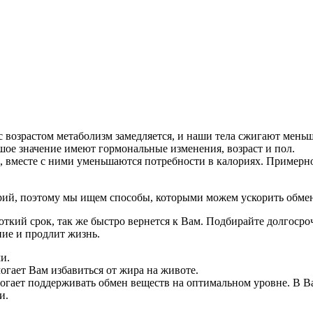
с возрастом метаболизм замедляется, и наши тела сжигают меньш
шое значение имеют гормональные изменения, возраст и пол.
 вместе с ними уменьшаются потребности в калориях. Примерно
лорий, поэтому мы ищем способы, которыми можем ускорить обм
роткий срок, так же быстро вернется к Вам. Подбирайте долгос
ние и продлит жизнь.
и.
огает Вам избавиться от жира на животе.
могает поддерживать обмен веществ на оптимальном уровне. В В
и.