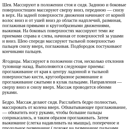
Шея. Массируют в положении стоя и сидя. Заднюю и боковые
поверхностишеи массируют сверху вниз, переднюю — снизу
в верх. На задней поверхности движения начинают от корней
волос вниз и от ушей вниз до области надплечий, разминая,
поглаживая прямыми и кругообразными движениями,
выжимая. На боковых поверхностях массируют теми же
приемами справа и слева, начиная от поверхностей за ушами
и вниз. Шею спереди массируют тыльной поверхностью
пальцев снизу вверх, поглаживая. Подбородок постукивают
кончиками пальцев.
Ягодицы. Массируют в положении стоя, несколько отклонив
туловище назад. Выполняются следующие приемы:
проглаживание от края к центру ладонной и тыльной
поверхностью кисти, кругообразное разминание и
проглаживание сжатыми в кулак пальцами. Направления —
сверху вниз и снизу вверх. Массаж проводится обеими
руками.
Бедро. Массаж делают сидя. Расслабить бедро полностью,
массировать от колена вверх. Обхватывающее проглаживание,
— обхватить ногу руками, чтобы большие пальцы
соприкасались, и таким образом проглаживать. Затем
выжимание (слегка надавливать на мышцы), поперечное и
продольное разминание ( похоже на разминание пальцами