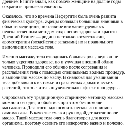
древнем Египте знали, как помочь женщине на долгие годы
сохранить привлекательность.
Оказалось, что во времена Нефертити была очень развита
физическая культура. Жрецы обладали большими знаниями в
области медицины, но главное внимание уделялось
нелекарственным методам сохранения здоровья и красоты.
Древний Египет — родина не только косметологии,
аромотерапии (воздействие запахами) но и правильного
выполнения массажа тела.
Именно массажу тела отводилась большая роль, ведь он не
только укреплял здоровье, но и улучшал внешний облик
человека. Проводили его обычно после согревания и
расслабления тела с помощью специальных водных процедур,
а выполняли массаж по маслу. В снадобья для умащивания
тела добавлялись вытяжки из различных ароматических
растений, что значительно увеличивало эффект процедуры.
Опробовать эту традиционную старинную методику массажа
можно и сегодня, и обойтись при этом без помощи
массажиста. Для этого надо освоить несколько приемов
самомассажа. В качестве смазки рук подойдет вазелиновое
масло. Такой массаж тела очень благотворен для всего
организма, поэтому освоить его невероятно важно и полезно.