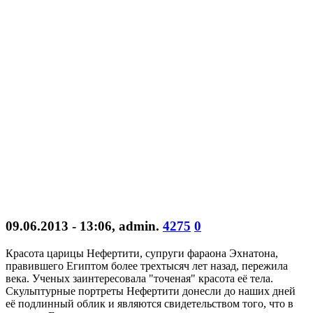
09.06.2013 - 13:06
,
admin
.
4275
0
Красота царицы Нефертити, супруги фараона Эхнатона,
правившего Египтом более трехтысяч лет назад, пережила
века. Ученых заинтересовала "точеная" красота её тела.
Скульптурные портреты Нефертити донесли до наших дней
её подлинный облик и являются свидетельством того, что в