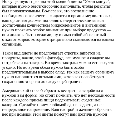
Но существуют правила этой модной диеты "Ужин минус",
которые нужно безотговорочно выполнять, чтобы результат
был положительным. Во-первых, это восполнение
необходимого количества жидкости в организме; во-вторых,
ваш организм должен пополнять энергетические запасы
достаточным количеством микроэлементов и витаминов;
нужно проявить особое внимание при выборе продуктов —
они должны быть свежими; ну и само собой абсолютный
отказ от жиров, которые отрицательно сказываются на вашем
организме.
Такой вид диеты не предполагает строгих запретов на
продукты, важно, чтобы фаст-фуд, все мучное и сладкое вы
потребляли на завтрак. Во время завтрака можно есть все, что
угодно. Но во время обеда нужно быть особо
предпочтительным в выборе блюд, так как вашему организму
нужно наполниться витаминами, которые способствуют
сохранению энергии до следующей трапезы.
Американский способ сбросить вес дает шанс добиться
нужной вам формы, но стоит помнить, что нет необходимости
после каждого приема пищи подсчитывать съеденные
калории. Сделайте прием любимой еды в радость, а не в
непрерывное напряжение. Ваш настрой и желание сбросить
вес при помощи этой диеты помогут вам достичь нужной