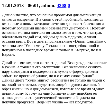
12.01.2013 - 06:01
,
admin
.
4308
0
Давно известно, что основной проблемой для американцев
является ожирение. И в связи с этой проблемой, появляются
все новые и новые методики лечения данного заболевания и
поэтому большими шагами развивается диетология. Поэтому
основная истина диетология заключается в том, что завтрак
обязательно съедай сам, обедом делись с другом, а ужин
отдавай врагу. Вот и диета под названием «Dinner Cancelling»,
что означает "Ужин минус" стала очень востребованной и
популярной в последнее время не только в Америке, но и в
Европе.
Давайте выясним, что же эта за диета? Вся суть диеты состоит
в ужине, а точнее в его отсутствии. Все желающие скинуть
пару килограмм и поддерживать нужную форму, должны
забыть не просто об ужине, но и о самом слове "ужин".
Данная диета "Ужин минус" рассчитана не только на людей с
высокой занятостью, студентов, людей ведущих активный
образ жизни, но и для домохозяек, которые все время отдают
детям и дому. К тому же еще большую славу приобретает
данная диета из-за существенной экономии бюджета на
покупке продуктов! Ведь нет ужина — нет продуктов.