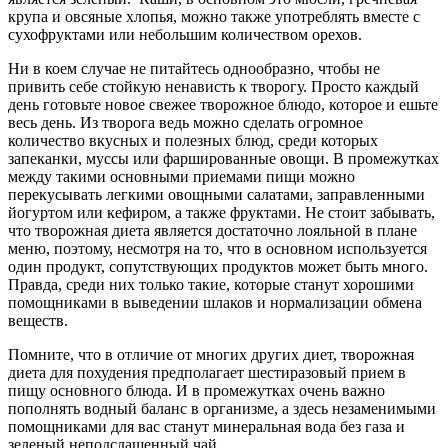
крупа и овсяные хлопья, можно также употреблять вместе с
сухофруктами или небольшим количеством орехов.
Ни в коем случае не питайтесь однообразно, чтобы не
привить себе стойкую ненависть к творогу. Просто каждый
день готовьте новое свежее творожное блюдо, которое и ешьте
весь день. Из творога ведь можно сделать огромное
количество вкусных и полезных блюд, среди которых
запеканки, муссы или фаршированные овощи. В промежутках
между такими основными приемами пищи можно
перекусывать легкими овощными салатами, заправленными
йогуртом или кефиром, а также фруктами. Не стоит забывать,
что творожная диета является достаточно лояльной в плане
меню, поэтому, несмотря на то, что в основном используется
один продукт, сопутствующих продуктов может быть много.
Правда, среди них только такие, которые станут хорошими
помощниками в выведении шлаков и нормализации обмена
веществ.
Помните, что в отличие от многих других диет, творожная
диета для похудения предполагает шестиразовый прием в
пищу основного блюда. И в промежутках очень важно
пополнять водный баланс в организме, а здесь незаменимыми
помощниками для вас станут минеральная вода без газа и
зеленый неподслащенный чай.