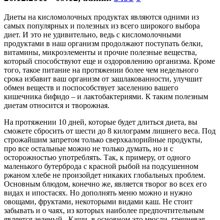
Диеты на кисломолочных продуктах являются одними из
самых популярных и полезных из всего широкого выбора
диет. И это не удивительно, ведь с кисломолочными
продуктами в наш организм продолжают поступать белки,
витамины, микроэлементы и прочие полезные вещества,
который способствуют еще и оздоровлению организма. Кроме
того, такое питание на протяжении более чем недельного
срока избавит ваш организм от зашлакованности, улучшит
обмен веществ и поспособствует заселению вашего
кишечника бифидо – и лактобактериями. К таким полезным
диетам относится и творожная.
На протяжении 10 дней, которые будет длиться диета, вы
сможете сбросить от шести до 8 килограмм лишнего веса. Под
строжайшим запретом только сверхкалорийные продукты,
про все остальные можно не только думать, но и с
осторожностью употреблять. Так, к примеру, от одного
маленького бутерброда с красной рыбой на подсушенном
ржаном хлебе не произойдет никаких глобальных проблем.
Основным блюдом, конечно же, является творог во всех его
видах и ипостасях. Но дополнять меню можно и нужно
овощами, фруктами, некоторыми видами каш. Не стоит
забывать и о чаях, из которых наиболее предпочтительным
является зеленый. Каши, в основном это мюсли, гречневая