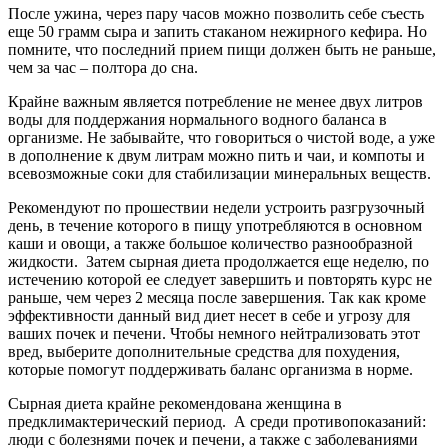
После ужина, через пару часов можно позволить себе съесть
еще 50 грамм сыра и запить стаканом нежирного кефира. Но
помните, что последний прием пищи должен быть не раньше,
чем за час – полтора до сна.
Крайне важным является потребление не менее двух литров
воды для поддержания нормального водного баланса в
организме. Не забывайте, что говориться о чистой воде, а уже
в дополнение к двум литрам можно пить и чаи, и компоты и
всевозможные соки для стабилизации минеральных веществ.
Рекомендуют по прошествии недели устроить разгрузочный
день, в течение которого в пищу употребляются в основном
каши и овощи, а также большое количество разнообразной
жидкости. Затем сырная диета продолжается еще неделю, по
истечению которой ее следует завершить и повторять курс не
раньше, чем через 2 месяца после завершения. Так как кроме
эффективности данный вид диет несет в себе и угрозу для
ваших почек и печени. Чтобы немного нейтрализовать этот
вред, выберите дополнительные средства для похудения,
которые помогут поддерживать баланс организма в норме.
Сырная диета крайне рекомендована женщина в
предклимактерический период. А среди противопоказаний:
люди с болезнями почек и печени, а также с заболеваниями