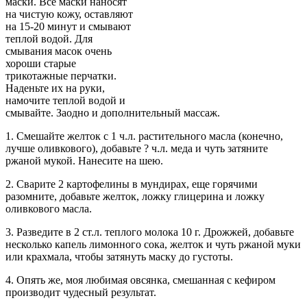
маски. Все маски наносят
на чистую кожу, оставляют
на 15-20 минут и смывают
теплой водой. Для
смывания масок очень
хороши старые
трикотажные перчатки.
Наденьте их на руки,
намочите теплой водой и
смывайте. Заодно и дополнительный массаж.
1. Смешайте желток с 1 ч.л. растительного масла (конечно,
лучше оливкового), добавьте ? ч.л. меда и чуть затяните
ржаной мукой. Нанесите на шею.
2. Сварите 2 картофелины в мундирах, еще горячими
разомните, добавьте желток, ложку глицерина и ложку
оливкового масла.
3. Разведите в 2 ст.л. теплого молока 10 г. Дрожжей, добавьте
несколько капель лимонного сока, желток и чуть ржаной муки
или крахмала, чтобы затянуть маску до густоты.
4. Опять же, моя любимая овсянка, смешанная с кефиром
производит чудесный результат.