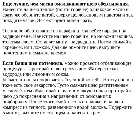
Еще лучше, чем маски омолаживают шею обертывания.
Нанесите на шею теплое (почти горячее) оливковое масло и
сразу же оберните ватой, сверху целлофановым пакетом и так
походите часок. Эффект будет виден сразу.
Отличное обертывание из парафина. Нагрейте парафин на
водяной бане. Нанесите на шею горячим, но не обжигающим,
толстым слоем. Оставьте минут на двадцать. Потом снимайте
скребком, или ложкой. Дальше обмойте шею, высушите
полотенцем и смажьте кремом.
Если Ваша шея потемнела
, можно провести отбеливающие
процедуры. Протирайте шею регулярно 3% перекисью
водорода или лимонным соком.
Бывает, что шея покрывается "гусиной кожей". На эту напасть
тоже есть свое лекарство. Густо смажьте шею растительным
маслом. Затем обмакивайте руки в мелкую соль и протирайте
шею до покраснения в направлении от основания к
подбородку. После этого смойте соль и наложите на шею
компресс из теплого, разведенного водой молока. Подержите
5 минут, вытрите полотенцем и нанесите крем.