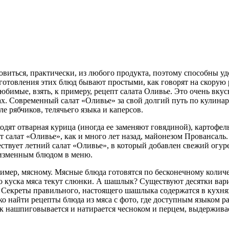
виться, практически, из любого продукта, поэтому способны уд
готовления этих блюд бывают простыми, как говорят на скорую 
бимые, взять, к примеру, рецепт салата Оливье. Это очень вку
х. Современный салат «Оливье» за свой долгий путь по кулина
е рябчиков, телячьего языка и каперсов.
одят отварная курица (иногда ее заменяют говядиной), картофел
алат «Оливье», как и много лет назад, майонезом Провансаль. К
ствует летний салат «Оливье», в который добавлен свежий огур
неизменным блюдом в меню.
имер, мясному. Мясные блюда готовятся по бесконечному количе
го куска мяса текут слюнки. А шашлык? Существуют десятки вар
 Секреты правильного, настоящего шашлыка содержатся в кухнях
о найти рецепты блюда из мяса с фото, где доступным языком ра
к нашпиговывается и натирается чесноком и перцем, выдерживае