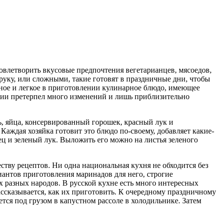
овлетворить вкусовые предпочтения вегетарианцев, мясоедов,
руку, или сложными, такие готовят в праздничные дни, чтобы
сное и легкое в приготовлении кулинарное блюдо, имеющее
рии претерпел много изменений и лишь приблизительно
ь, яйца, консервированный горошек, красный лук и
аждая хозяйка готовит это блюдо по-своему, добавляет какие-
ец и зеленый лук. Выложить его можно на листья зеленого
ству рецептов. Ни одна национальная кухня не обходится без
иантов приготовления маринадов для него, строгие
 разных народов. В русской кухне есть много интересных
ссказывается, как их приготовить. К очередному праздничному
тся под грузом в капустном рассоле в холодильнике. Затем