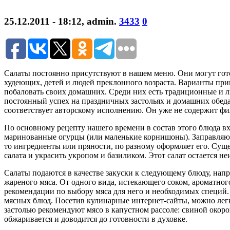
25.12.2011 - 18:12
,
admin
.
3433
0
Салаты постоянно присутствуют в нашем меню. Они могут гото
худеющих, детей и людей преклонного возраста. Варианты при
побаловать своих домашних. Среди них есть традиционные и лю
постоянный успех на праздничных застольях и домашних обеда
соответствует авторскому исполнению. Он уже не содержит фил
По основному рецепту нашего времени в состав этого блюда вх
маринованные огурцы (или маленькие корнишоны). Заправляют с
то ингредиенты или пряности, по разному оформляет его. Суще
салата и украсить укропом и базиликом. Этот салат остается 
Салаты подаются в качестве закуски к следующему блюду, напр
жареного мяса. От одного вида, истекающего соком, ароматно
рекомендации по выбору мяса для него и необходимых специй.
мясных блюд. Посетив кулинарные интернет-сайты, можно легк
застолью рекомендуют мясо в капустном рассоле: свиной окоро
обжаривается и доводится до готовности в духовке.