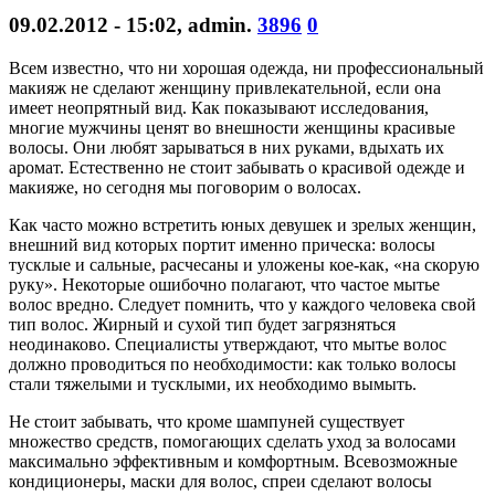
09.02.2012 - 15:02
,
admin
.
3896
0
Всем известно, что ни хорошая одежда, ни профессиональный
макияж не сделают женщину привлекательной, если она
имеет неопрятный вид. Как показывают исследования,
многие мужчины ценят во внешности женщины красивые
волосы. Они любят зарываться в них руками, вдыхать их
аромат. Естественно не стоит забывать о красивой одежде и
макияже, но сегодня мы поговорим о волосах.
Как часто можно встретить юных девушек и зрелых женщин,
внешний вид которых портит именно прическа: волосы
тусклые и сальные, расчесаны и уложены кое-как, «на скорую
руку». Некоторые ошибочно полагают, что частое мытье
волос вредно. Следует помнить, что у каждого человека свой
тип волос. Жирный и сухой тип будет загрязняться
неодинаково. Специалисты утверждают, что мытье волос
должно проводиться по необходимости: как только волосы
стали тяжелыми и тусклыми, их необходимо вымыть.
Не стоит забывать, что кроме шампуней существует
множество средств, помогающих сделать уход за волосами
максимально эффективным и комфортным. Всевозможные
кондиционеры, маски для волос, спреи сделают волосы