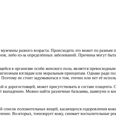
мужчины разного возраста. Происходить это может по разным пр
ов, либо из-за определённых заболеваний. Причины могут быть
ющейся в организме особи женского пола, является превосходны
игиозным взглядам или моральным принципам. Однако ради полу
 Поэтому не стоит задумываться о том, этично или нет её испол
нной и дорогостоящей, может присутствовать в составе плацента
вует выпадению. Можно найти различные бальзамы, шампуни и ко
ый список положительных вещей, касающихся оздоровления кожи
явление. Во-вторых, тонизирует кожу, снимает воспалительные ре