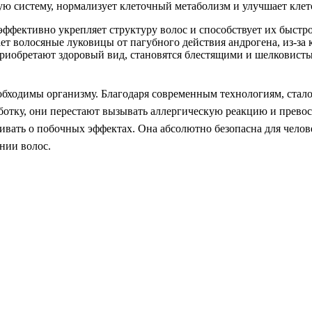
ую систему, нормализует клеточный метаболизм и улучшает клет
ффективно укрепляет структуру волос и способствует их быстром
ет волосяные луковицы от пагубного действия андрогена, из-з
приобретают здоровый вид, становятся блестящими и шелковистым
обходимы организму. Благодаря современным технологиям, стало
ботку, они перестают вызывать аллергическую реакцию и прево
ивать о побочных эффектах. Она абсолютно безопасна для челове
ении волос.