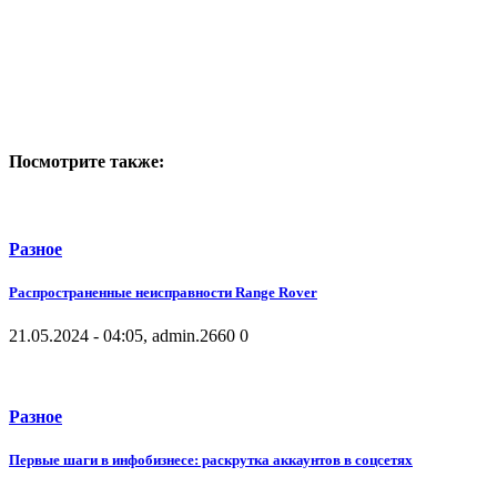
Посмотрите также:
Разное
Распространенные неисправности Range Rover
21.05.2024 - 04:05, admin.
2660
0
Разное
Первые шаги в инфобизнесе: раскрутка аккаунтов в соцсетях