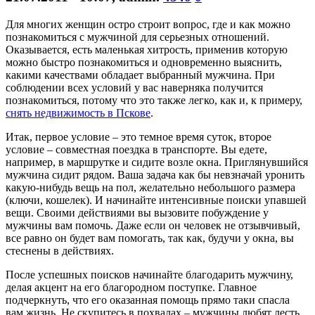
Для многих женщин остро строит вопрос, где и как можно
познакомиться с мужчиной для серьезных отношений.
Оказывается, есть маленькая хитрость, применив которую
можно быстро познакомиться и одновременно выяснить,
какими качествами обладает выбранный мужчина. При
соблюдении всех условий у вас наверняка получится
познакомиться, потому что это также легко, как и, к примеру,
снять недвижимость в Пскове
.
Итак, первое условие – это темное время суток, второе
условие – совместная поездка в транспорте. Вы едете,
например, в маршрутке и сидите возле окна. Приглянувшийся
мужчина сидит рядом. Ваша задача как бы невзначай уронить
какую-нибудь вещь на пол, желательно небольшого размера
(ключи, кошелек). И начинайте интенсивные поиски упавшей
вещи. Своими действиями вы вызовите побуждение у
мужчины вам помочь. Даже если он человек не отзывчивый,
все равно он будет вам помогать, так как, будучи у окна, вы
стеснены в действиях.
После успешных поисков начинайте благодарить мужчину,
делая акцент на его благородном поступке. Главное
подчеркнуть, что его оказанная помощь прямо таки спасла
вам жизнь. Не скупитесь в похвалах – мужчины любят лесть.