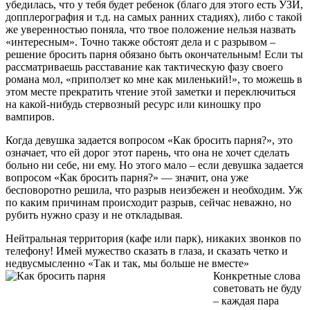
убедилась, что у тебя будет ребенок (благо для этого есть УЗИ,
допплерография и т.д. на самых ранних стадиях), либо с такой
же уверенностью поняла, что твое положение нельзя назвать
«интересным». Точно также обстоят дела и с разрывом –
решение бросить парня обязано быть окончательным! Если ты
рассматриваешь расставание как тактическую фазу своего
романа мол, «приползет ко мне как миленький!», то можешь в
этом месте прекратить чтение этой заметки и переключиться
на какой-нибудь стервозный ресурс или киношку про
вампиров.
Когда девушка задается вопросом «Как бросить парня?», это
означает, что ей дорог этот парень, что она не хочет сделать
больно ни себе, ни ему. Но этого мало – если девушка задается
вопросом «Как бросить парня?» — значит, она уже
бесповоротно решила, что разрыв неизбежен и необходим. Уж
по каким причинам происходит разрыв, сейчас неважно, но
рубить нужно сразу и не откладывая.
Нейтральная территория (кафе или парк), никаких звонков по
телефону! Имей мужество сказать в глаза, и сказать четко и
недвусмысленно «Так и так, мы больше не вместе»
Конкретные слова
советовать не буду
– каждая пара