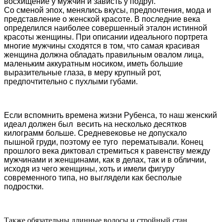
восхищение у мужчин и зависть у подруг.
Со сменой эпох, менялись вкусы, предпочтения, мода и
представление о женской красоте. В последние века
определился наиболее совершенный эталон истинной
красоты женщины. При описании идеального портрета
многие мужчины сходятся в том, что самая красивая
женщина должна обладать правильным овалом лица,
маленьким аккуратным носиком, иметь большие
выразительные глаза, в меру крупный рот,
предпочтительно с пухлыми губами.
Если вспомнить времена жизни Рубенса, то наш женский
идеал должен был весить на несколько десятков
килограмм больше. Средневековье не допускало
пышной груди, поэтому ее туго перематывали. Конец
прошлого века диктовал стремиться к равенству между
мужчинами и женщинами, как в делах, так и в обличии,
исходя из чего женщины, хоть и имели фигуру
современного типа, но выглядели как бесполые
подростки.
Также обязательны длинные волосы и стройный стан,