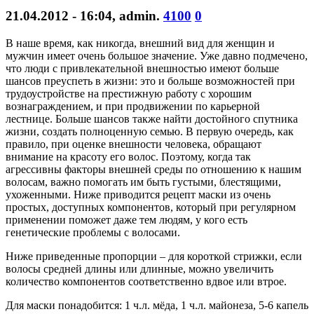
21.04.2012 - 16:04
,
admin
.
4100
0
В наше время, как никогда, внешний вид для женщин и
мужчин имеет очень большое значение. Уже давно подмечено,
что люди с привлекательной внешностью имеют больше
шансов преуспеть в жизни: это и больше возможностей при
трудоустройстве на престижную работу с хорошим
вознаграждением, и при продвижении по карьерной
лестнице. Больше шансов также найти достойного спутника
жизни, создать полноценную семью. В первую очередь, как
правило, при оценке внешности человека, обращают
внимание на красоту его волос. Поэтому, когда так
агрессивны факторы внешней среды по отношению к нашим
волосам, важно помогать им быть густыми, блестящими,
ухоженными. Ниже приводится рецепт маски из очень
простых, доступных компонентов, который при регулярном
применении поможет даже тем людям, у кого есть
генетические проблемы с волосами.
Ниже приведенные пропорции – для короткой стрижки, если
волосы средней длины или длинные, можно увеличить
количество компонентов соответственно вдвое или втрое.
Для маски понадобится: 1 ч.л. мёда, 1 ч.л. майонеза, 5-6 капель