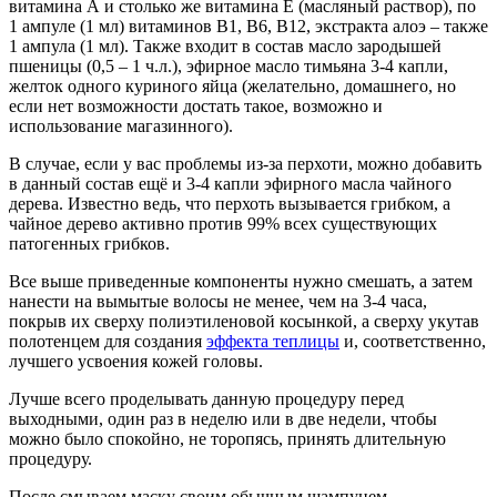
витамина А и столько же витамина Е (масляный раствор), по
1 ампуле (1 мл) витаминов В1, В6, В12, экстракта алоэ – также
1 ампула (1 мл). Также входит в состав масло зародышей
пшеницы (0,5 – 1 ч.л.), эфирное масло тимьяна 3-4 капли,
желток одного куриного яйца (желательно, домашнего, но
если нет возможности достать такое, возможно и
использование магазинного).
В случае, если у вас проблемы из-за перхоти, можно добавить
в данный состав ещё и 3-4 капли эфирного масла чайного
дерева. Известно ведь, что перхоть вызывается грибком, а
чайное дерево активно против 99% всех существующих
патогенных грибков.
Все выше приведенные компоненты нужно смешать, а затем
нанести на вымытые волосы не менее, чем на 3-4 часа,
покрыв их сверху полиэтиленовой косынкой, а сверху укутав
полотенцем для создания
эффекта теплицы
и, соответственно,
лучшего усвоения кожей головы.
Лучше всего проделывать данную процедуру перед
выходными, один раз в неделю или в две недели, чтобы
можно было спокойно, не торопясь, принять длительную
процедуру.
После смываем маску своим обычным шампунем,