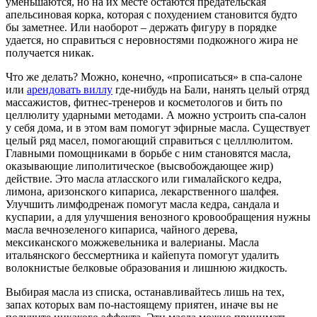
уменьшаются, но на их месте остаются предательская
апельсиновая корка, которая с похудением становится будто
бы заметнее. Или наоборот – держать фигуру в порядке
удается, но справиться с неровностями подкожного жира не
получается никак.
Что же делать? Можно, конечно, «прописаться» в спа-салоне
или
арендовать виллу
где-нибудь на Бали, нанять целый отряд
массажистов, фитнес-тренеров и косметологов и бить по
целлюлиту ударными методами. А можно устроить спа-салон
у себя дома, и в этом вам помогут эфирные масла. Существует
целый ряд масел, помогающий справиться с целллюлитом.
Главными помощниками в борьбе с ним становятся масла,
оказывающие липолитическое (высвобождающее жир)
действие. Это масла атласского или гималайского кедра,
лимона, аризонского кипариса, лекарственного шалфея.
Улучшить лимфодренаж помогут масла кедра, сандала и
куспарии, а для улучшения венозного кровообращения нужны
масла вечнозеленого кипариса, чайного дерева,
мексиканского можжевельника и валерианы. Масла
итальянского бессмертника и кайепута помогут удалить
волокнистые белковые образования и лишнюю жидкость.
Выбирая масла из списка, останавливайтесь лишь на тех,
запах которых вам по-настоящему приятен, иначе вы не