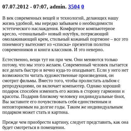
07.07.2012 - 07:07
,
admin
.
3504
0
В век современных вещей и технологий, делающих нашу
жизнь удобной, мы нередко забываем о необходимости
эстетического наслаждения. Комфортное компьютерное
кресло, «гениальный» новый ноутбук, потрясающий
омолаживающий крем, стильный кожаный портмоне – все это
понемногу вытесняет из «списка» презентов полотна
современников и книги классиков. И это неверно.
Естественно, вещи тут ни при чем. Они меняются только
потому, что мы этого желаем. Современный человек пытается
все делать быстро и вечно куда-то опаздывает. Если у него нет
возможности читать художественные произведения, он
смотрит фильмы. Вместо того, чтобы пролистать альбом с
репродукциями, он включает компьютер. Однако хороший
подарок способен изменить его жизнь в сторону гармонии и
красоты. Подарив близкому человеку индивидуальные tissot,
Вы заставите его почувствовать себя единственным и
неповторимым на долгие годы. Таким же индивидуальным
подарком может стать и картина.
Прежде чем приобрести картину, следует представить, как она
будет смотреться в помещении.