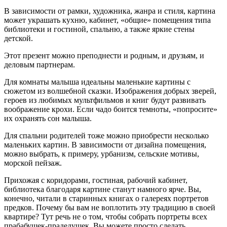
В зависимости от рамки, художника, жанра и стиля, картина
может украшать кухню, кабинет, «общие» помещения типа
библиотеки и гостиной, спальню, а также яркие стены
детской.
Этот презент можно преподнести и родным, и друзьям, и
деловым партнерам.
Для комнаты малыша идеальны маленькие картины с
сюжетом из волшебной сказки. Изображения добрых зверей,
героев из любимых мультфильмов и книг будут развивать
воображение крохи. Если чадо боится темноты, «попросите»
их охранять сон малыша.
Для спальни родителей тоже можно приобрести несколько
маленьких картин. В зависимости от дизайна помещения,
можно выбрать, к примеру, урбанизм, сельские мотивы,
морской пейзаж.
Прихожая с коридорами, гостиная, рабочий кабинет,
библиотека благодаря картине станут намного ярче. Вы,
конечно, читали в старинных книгах о галереях портретов
предков. Почему бы вам не воплотить эту традицию в своей
квартире? Тут речь не о том, чтобы собрать портреты всех
прабабушек-прадедушек. Вы можете просто сделать