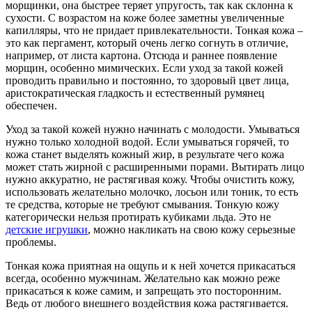
морщинки, она быстрее теряет упругость, так как склонна к
сухости. С возрастом на коже более заметны увеличенные
капилляры, что не придает привлекательности. Тонкая кожа –
это как пергамент, который очень легко согнуть в отличие,
например, от листа картона. Отсюда и раннее появление
морщин, особенно мимических. Если уход за такой кожей
проводить правильно и постоянно, то здоровый цвет лица,
аристократическая гладкость и естественный румянец
обеспечен.
Уход за такой кожей нужно начинать с молодости. Умываться
нужно только холодной водой. Если умываться горячей, то
кожа станет выделять кожный жир, в результате чего кожа
может стать жирной с расширенными порами. Вытирать лицо
нужно аккуратно, не растягивая кожу. Чтобы очистить кожу,
использовать желательно молочко, лосьон или тоник, то есть
те средства, которые не требуют смывания. Тонкую кожу
категорически нельзя протирать кубиками льда. Это не
детские игрушки
, можно накликать на свою кожу серьезные
проблемы.
Тонкая кожа приятная на ощупь и к ней хочется прикасаться
всегда, особенно мужчинам. Желательно как можно реже
прикасаться к коже самим, и запрещать это посторонним.
Ведь от любого внешнего воздействия кожа растягивается.