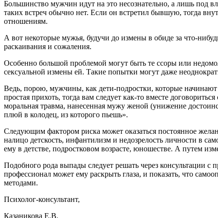
Большинство мужчин идут на это несознательно, а лишь под вл
таких встреч обычно нет. Если он встретил бывшую, тогда вн
отношениям.
А вот некоторые мужья, будучи до измены в обиде за что-нибуд
раскаивания и сожаления.
Особенно большой проблемой могут быть те ссоры или недомолв
сексуальной измены ей. Такие попытки могут даже неоднократн
Ведь, порою, мужчины, как дети-подростки, которые начинают у
простая прихоть, тогда вам следует как-то вместе договоритьс
моральная травма, нанесенная мужу женой (унижение достоинст
плюй в колодец, из которого пьешь».
Следующим фактором риска может оказаться постоянное желание
налицо детскость, инфантилизм и недозрелость личности в с
ему в детстве, подростковом возрасте, юношестве. А путем измен
Подобного рода выпады следует решать через консультации с 
профессионал может ему раскрыть глаза, и показать, что сам
методами.
Психолог-консультант,
Казаникова Е.В.