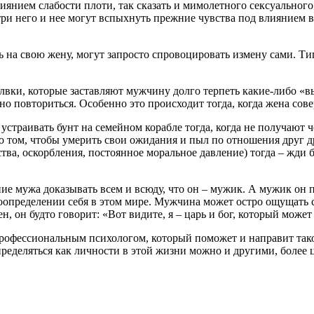
иянием слабости плоти, так сказать и мимолетного сексуальног
утри него и нее могут вспыхнуть прежние чувства под влиянием
ь на свою жену, могут запросто спровоцировать измену сами. Тип
ки, которые заставляют мужчину долго терпеть какие-либо «вых
о повториться. Особенно это происходит тогда, когда жена сов
страивать бунт на семейном корабле тогда, когда не получают че
я о том, чтобы умерить свои ожидания и пыл по отношения друг д
ва, оскорбления, постоянное моральное давление) тогда – жди б
 мужа доказывать всем и всюду, что он – мужик. А мужик он пот
амоопределении себя в этом мире. Мужчина может остро ощущат
, он будто говорит: «Вот видите, я – царь и бог, который может 
профессиональным психологом, который поможет и направит так
оопределяться как личности в этой жизни можно и другими, бол