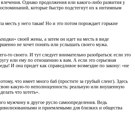
о влечения. Однако продолжения или какого-либо развития у
 воспоминаний, которые быстро подстегнут их к интимным
а месть у него такая! Но и это потом порождает горькие
одки» своей жены, а затем он идет на месть в виде
ершенно не хочет понять или услышать своего мужа.
го-то своего. И тут следует внимательно разобраться: если это
ругу или ему по отношению к вам. А если это серьезная
еды! И она придет как справедливое возмездие по закону: «не
ому, что имеет много баб (простите за грубый сленг). Здесь
ь свою какую-то неполноценность: реальную или внушенную
делать что хотеть».
ого мужчину в другое русло самоопределения. Ведь
ее цивилизованными и приемлемыми для близких и общества