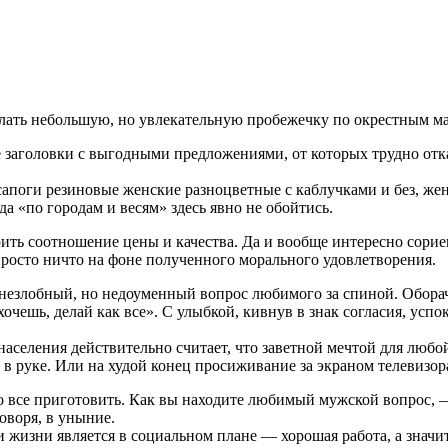
елать небольшую, но увлекательную пробежечку по окрестным 
головки с выгодными предложениями, от которых трудно отказ
 сапоги резиновые женские разноцветные с каблучками и без, ж
а «по городам и весям» здесь явно не обойтись.
ить соотношение цены и качества. Да и вообще интересно сорие
просто ничто на фоне полученного морального удовлетворения.
 незлобный, но недоуменный вопрос любимого за спиной. Обора
очешь, делай как все». С улыбкой, кивнув в знак согласия, успо
о населения действительно считает, что заветной мечтой для лю
 в руке. Или на худой конец просиживание за экраном телевизор
то все приготовить. Как вы находите любимый мужской вопрос, —
оворя, в уныние.
 жизни является в социальном плане — хорошая работа, а значи