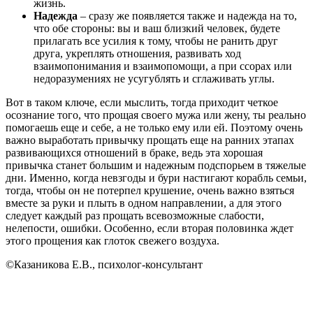
жизнь.
Надежда
– сразу же появляется также и надежда на то,
что обе стороны: вы и ваш близкий человек, будете
прилагать все усилия к тому, чтобы не ранить друг
друга, укреплять отношения, развивать ход
взаимопонимания и взаимопомощи, а при ссорах или
недоразумениях не усугублять и сглаживать углы.
Вот в таком ключе, если мыслить, тогда приходит четкое
осознание того, что прощая своего мужа или жену, ты реально
помогаешь еще и себе, а не только ему или ей. Поэтому очень
важно выработать привычку прощать еще на ранних этапах
развивающихся отношений в браке, ведь эта хорошая
привычка станет большим и надежным подспорьем в тяжелые
дни. Именно, когда невзгоды и бури настигают корабль семьи,
тогда, чтобы он не потерпел крушение, очень важно взяться
вместе за руки и плыть в одном направлении, а для этого
следует каждый раз прощать всевозможные слабости,
нелепости, ошибки. Особенно, если вторая половинка ждет
этого прощения как глоток свежего воздуха.
©Казаникова Е.В., психолог-консультант