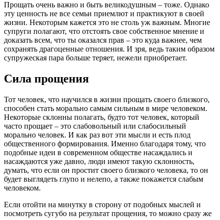
Прощать очень важно и быть великодушным – тоже. Однако
эту ценность не все семьи приемлют и практикуют в своей
жизни. Некоторым кажется это не столь уж важным. Многие
супруги полагают, что отстоять свое собственное мнение и
доказать всем, что ты оказался прав – это куда важнее, чем
сохранять драгоценные отношения. И зря, ведь таким образом
супружеская пара больше теряет, нежели приобретает.
Сила прощения
Тот человек, что научился в жизни прощать своего близкого,
способен стать морально самым сильным в мире человеком.
Некоторые склонны полагать, будто тот человек, который
часто прощает – это слабовольный или слабосильный
морально человек. И как раз вот эти мысли и есть плод
общественного формирования. Именно благодаря тому, что
подобные идеи в современном обществе насаждались и
насаждаются уже давно, люди имеют такую склонность,
думать, что если он простит своего близкого человека, то он
будет выглядеть глупо и нелепо, а также покажется слабым
человеком.
Если отойти на минутку в сторону от подобных мыслей и
посмотреть сугубо на результат прощения, то можно сразу же