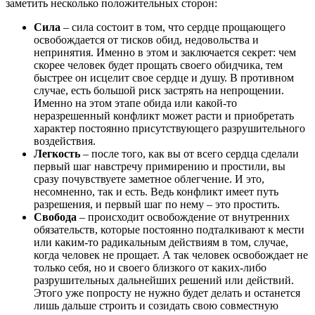
заметить несколько положительных сторон:
Сила
– сила состоит в том, что сердце прощающего
освобождается от тисков обид, недовольства и
непринятия. Именно в этом и заключается секрет: чем
скорее человек будет прощать своего обидчика, тем
быстрее он исцелит свое сердце и душу. В противном
случае, есть большой риск застрять на непрощении.
Именно на этом этапе обида или какой-то
неразрешенный конфликт может расти и приобретать
характер постоянно присутствующего разрушительного
воздействия.
Легкость
– после того, как вы от всего сердца сделали
первый шаг навстречу примирению и простили, вы
сразу почувствуете заметное облегчение. И это,
несомненно, так и есть. Ведь конфликт имеет путь
разрешения, и первый шаг по нему – это простить.
Свобода
– происходит освобождение от внутренних
обязательств, которые постоянно подталкивают к мести
или каким-то радикальным действиям в том, случае,
когда человек не прощает. А так человек освобождает не
только себя, но и своего близкого от каких-либо
разрушительных дальнейших решений или действий.
Этого уже попросту не нужно будет делать и останется
лишь дальше строить и созидать свою совместную