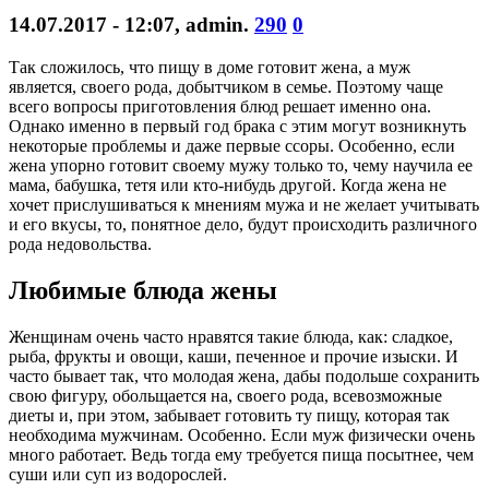
14.07.2017 - 12:07
,
admin
.
290
0
Так сложилось, что пищу в доме готовит жена, а муж
является, своего рода, добытчиком в семье. Поэтому чаще
всего вопросы приготовления блюд решает именно она.
Однако именно в первый год брака с этим могут возникнуть
некоторые проблемы и даже первые ссоры. Особенно, если
жена упорно готовит своему мужу только то, чему научила ее
мама, бабушка, тетя или кто-нибудь другой. Когда жена не
хочет прислушиваться к мнениям мужа и не желает учитывать
и его вкусы, то, понятное дело, будут происходить различного
рода недовольства.
Любимые блюда жены
Женщинам очень часто нравятся такие блюда, как: сладкое,
рыба, фрукты и овощи, каши, печенное и прочие изыски. И
часто бывает так, что молодая жена, дабы подольше сохранить
свою фигуру, обольщается на, своего рода, всевозможные
диеты и, при этом, забывает готовить ту пищу, которая так
необходима мужчинам. Особенно. Если муж физически очень
много работает. Ведь тогда ему требуется пища посытнее, чем
суши или суп из водорослей.