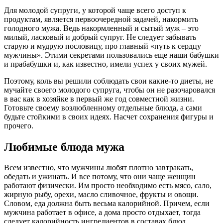
Для молодой супруги, у которой чаще всего доступ к
продуктам, является первоочередной задачей, накормить
голодного мужа. Ведь накормленный и сытый муж – это
милый, ласковый и добрый супруг. Не следует забывать
старую и мудрую пословицу, про главный «путь к сердцу
мужчины». Этими секретами пользовались еще наши бабушки
и прабабушки и, как известно, имели успех у своих мужей.
Поэтому, коль вы решили соблюдать свои какие-то диеты, не
мучайте своего молодого супруга, чтобы он не разочаровался
в вас как в хозяйке в первый же год совместной жизни.
Готовьте своему возлюбленному отдельные блюда, а сами
будьте стойкими в своих идеях. Насчет сохранения фигуры и
прочего.
Любимые блюда мужа
Всем известно, что мужчины любят плотно завтракать,
обедать и ужинать. И все потому, что они чаще женщин
работают физически. Им просто необходимо есть мясо, сало,
жирную рыбу, орехи, масло сливочное, фрукты и овощи.
Словом, еда должна быть весьма калорийной. Причем, если
мужчина работает в офисе, а дома просто отдыхает, тогда
следует калорийность ингредиентов в составах блюд