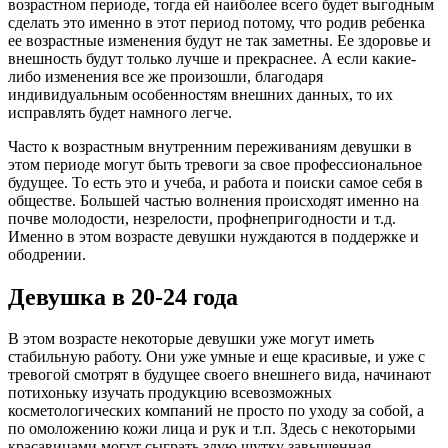
возрастном периоде, тогда ей наиболее всего будет выгодным
сделать это именно в этот период потому, что родив ребенка
ее возрастные изменения будут не так заметны. Ее здоровье и
внешность будут только лучше и прекраснее. А если какие-
либо изменения все же произошли, благодаря
индивидуальным особенностям внешних данных, то их
исправлять будет намного легче.
Часто к возрастным внутренним переживаниям девушки в
этом периоде могут быть тревоги за свое профессиональное
будущее. То есть это и учеба, и работа и поиски самое себя в
обществе. Большей частью волнения происходят именно на
почве молодости, незрелости, профнепригодности и т.д.
Именно в этом возрасте девушки нуждаются в поддержке и
ободрении.
Девушка в 20-24 года
В этом возрасте некоторые девушки уже могут иметь
стабильную работу. Они уже умные и еще красивые, и уже с
тревогой смотрят в будущее своего внешнего вида, начинают
потихоньку изучать продукцию всевозможных
косметологических компаний не просто по уходу за собой, а
по омоложению кожи лица и рук и т.п. Здесь с некоторыми
красавицами могут сыграть злую шутку завышенная