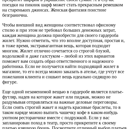
поездки на пикник шарф может стать прекрасным ремешком
на стареньких джинсах. Женская фантазия поистине
безгранична.
Чтобы внешний вид женщины соответствовал офисному
стилю и при этом не требовал больших денежных затрат,
каждая женщина должна приобрести для своего гардероба
жилет. Нужно отметить, что это вполне доступная, простая и,
в тоже время, экстравагантная вещь, которая подходит
многим. Жилет отлично сочетается со строгой блузой,
водолазкой и даже галстуком – любой из этих вариантов
поможет вам создать образ ответственного и надежного
работника. Если не получается найти подходящий жилет в
магазине, то его всегда можно заказать в ателье, где учтут все
пожелания клиента и сошьют вещь идеально сидящую по
фигуре.
Еще одной незаменимой вещью в гардеробе является платье-
футляр, надев на которое жакет или пиджак, можно не
раздумывая отправляться на важные деловые переговоры.
Если снять строгий жакет и надеть красивые браслеты, то в
таком наряде можно выпить чашечку кофе в каком-нибудь
уютном ресторанчике вместе с подружкой. Если у вас
запланирован поход в театр, просто прикрепите к своему
платью изящную брошь. Посмотрите отличный выбор платьев