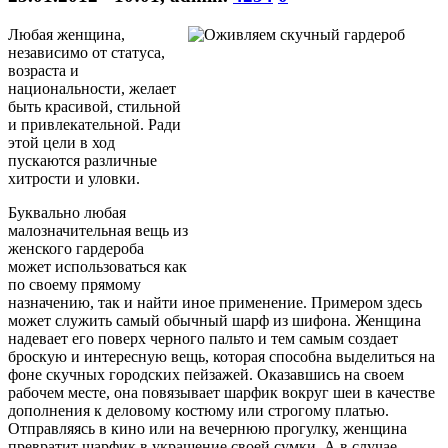
Любая женщина,
независимо от статуса,
возраста и
национальности, желает
быть красивой, стильной
и привлекательной. Ради
этой цели в ход
пускаются различные
хитрости и уловки.
Буквально любая
малозначительная вещь из
женского гардероба
может использоваться как
по своему прямому
назначению, так и найти иное применение. Примером здесь
может служить самый обычный шарф из шифона. Женщина
надевает его поверх черного пальто и тем самым создает
броскую и интересную вещь, которая способна выделиться на
фоне скучных городских пейзажей. Оказавшись на своем
рабочем месте, она повязывает шарфик вокруг шеи в качестве
дополнения к деловому костюму или строгому платью.
Отправляясь в кино или на вечернюю прогулку, женщина
превратит шарфик в украшение своей сумки. А в случае