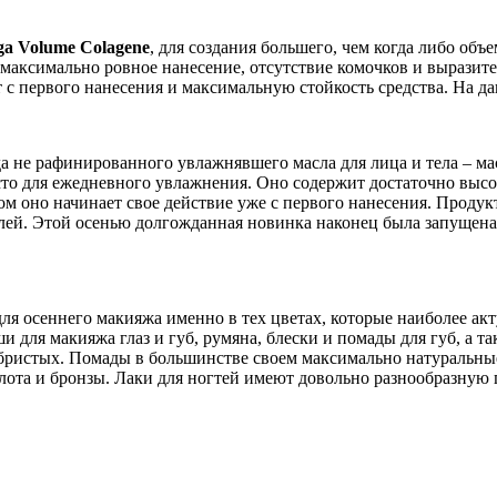
a Volume Colagene
, для создания большего, чем когда либо об
 максимально ровное нанесение, отсутствие комочков и выразит
т с первого нанесения и максимальную стойкость средства. На д
не рафинированного увлажнявшего масла для лица и тела – мас
осто для ежедневного увлажнения. Оно содержит достаточно выс
ом оно начинает свое действие уже с первого нанесения. Продук
лей. Этой осенью долгожданная новинка наконец была запущена 
 осеннего макияжа именно в тех цветах, которые наиболее актуа
для макияжа глаз и губ, румяна, блески и помады для губ, а та
бристых. Помады в большинстве своем максимально натуральные
олота и бронзы. Лаки для ногтей имеют довольно разнообразную 