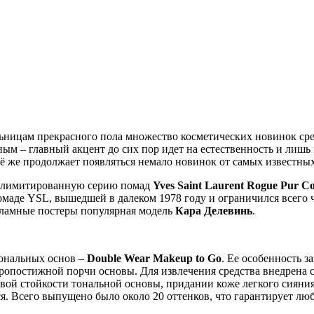
льницам прекрасного пола множество косметических новинок ср
ным – главный акцент до сих пор идет на естественность и лиш
ё же продолжает появляться немало новинок от самых известны
ил лимитированную серию помад
Yves Saint Laurent Rogue Pur Co
помаде YSL, вышедшей в далеком 1978 году и ограничился всег
кламные постеры популярная модель
Кара Делевинь
.
тональных основ –
Double Wear Makeup to Go
. Ее особенность 
оропостижной порчи основы. Для извлечения средства внедрена 
овой стойкости тональной основы, придании коже легкого сияния
я. Всего выпущено было около 20 оттенков, что гарантирует л