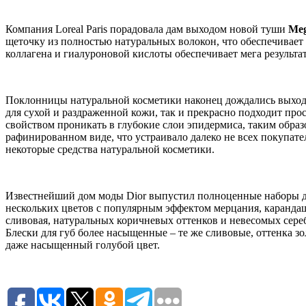
Компания Loreal Paris порадовала дам выходом новой туши
Meg
щеточку из полностью натуральных волокон, что обеспечивает
коллагена и гиалуроновой кислоты обеспечивает мега результа
Поклонницы натуральной косметики наконец дождались выхода 
для сухой и раздраженной кожи, так и прекрасно подходит пр
свойством проникать в глубокие слои эпидермиса, таким образ
рафинированном виде, что устраивало далеко не всех покупате
некоторые средства натуральной косметики.
Известнейший дом моды Dior выпустил полноценные наборы для
нескольких цветов с популярным эффектом мерцания, карандаши 
сливовая, натуральных коричневых оттенков и невесомых сере
Блески для губ более насыщенные – те же сливовые, оттенка з
даже насыщенный голубой цвет.