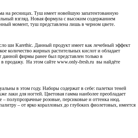
ъема на ресницах. Туш имеет новейшую запатентованную
ельный взгляд. Новая формула с высоким содержанием
анный момент, туш представлена лишь в черном цвете.
ло ши Karethic. Данный продукт имеет как лечебный эффект
окое количество жирных растительных кислот и обладает
т данной фирмы ранее был представлен только в
в продажу. На этом сайте www.only-fresh.ru вы найдёте
льны в этом году. Наборы содержат в себе: палетки теней
кже лаки для ногтей. Цветовая гамма наиболее преобладает
 – полупрозрачные розовые, персиковые и оттенка нюд.
палитру – от ярко коралловых до глубоких фиолетовых, имеется