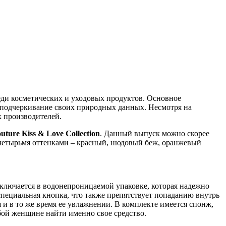
еди косметических и уходовых продуктов. Основное
ь подчеркивание своих природных данных. Несмотря на
х производителей.
uture Kiss & Love Collection
. Данный выпуск можно скорее
о четырьмя оттенками – красный, нюдовый беж, оранжевый
заключается в водонепроницаемой упаковке, которая надежно
специальная кнопка, что также препятствует попаданию внутрь
 и в то же время ее увлажнении. В комплекте имеется спонж,
юбой женщине найти именно свое средство.