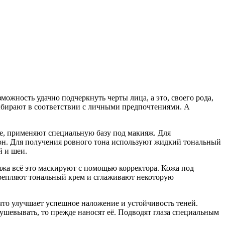
жность удачно подчеркнуть черты лица, а это, своего рода,
ыбирают в соответствии с личными предпочтениями. А
це, применяют специальную базу под макияж. Для
он. Для получения ровного тона используют жидкий тональный
й и шеи.
ияжа всё это маскируют с помощью корректора. Кожа под
крепляют тональный крем и сглаживают некоторую
 что улучшает успешное наложение и устойчивость теней.
ушевывать, то прежде наносят её. Подводят глаза специальным