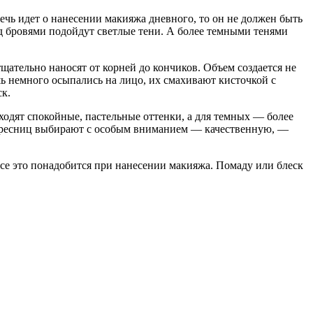
ечь идет о нанесении макияжа дневного, то он не должен быть
д бровями подойдут светлые тени. А более темными тенями
ательно наносят от корней до кончиков. Объем создается не
ь немного осыпались на лицо, их смахивают кисточкой с
ск.
дходят спокойные, пастельные оттенки, а для темных — более
ля ресниц выбирают с особым вниманием — качественную, —
се это понадобится при нанесении макияжа. Помаду или блеск