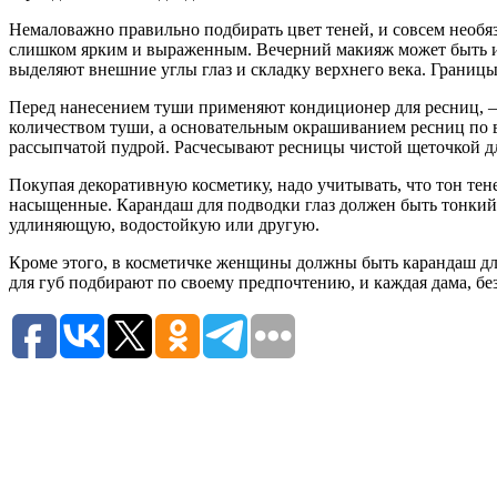
Немаловажно правильно подбирать цвет теней, и совсем необяз
слишком ярким и выраженным. Вечерний макияж может быть и 
выделяют внешние углы глаз и складку верхнего века. Границ
Перед нанесением туши применяют кондиционер для ресниц, — 
количеством туши, а основательным окрашиванием ресниц по в
рассыпчатой пудрой. Расчесывают ресницы чистой щеточкой дл
Покупая декоративную косметику, надо учитывать, что тон тене
насыщенные. Карандаш для подводки глаз должен быть тонкий
удлиняющую, водостойкую или другую.
Кроме этого, в косметичке женщины должны быть карандаш для
для губ подбирают по своему предпочтению, и каждая дама, бе