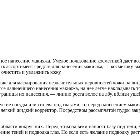
е нанесение макияжа. Умелое пользование косметикой дает возмо
ть ассортимент средств для нанесения макияжа, — косметику в
 очистить и увлажнить кожу.
акже для маскирования незначительных неровностей кожи на ли
се дальнейшего нанесения макияжа, на нее легче накладывать т
границы их нанесения, — линию роста волос на лбу, вблизи уше
елкие сосуды или синева под глазами, то перед нанесением мак
т легкий жидкий корректор. Посредством рассыпчатой пудры за
области вокруг них. Перед этим на веки наносят базу под тени,
ие теней и подводка глаз. Но если есть желание подводку раст