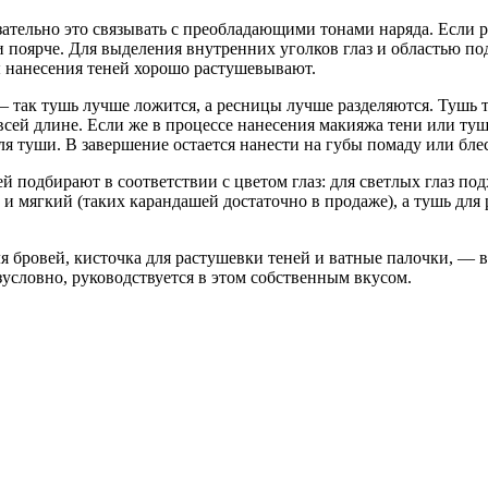
ательно это связывать с преобладающими тонами наряда. Если р
поярче. Для выделения внутренних уголков глаз и областью по
ы нанесения теней хорошо растушевывают.
так тушь лучше ложится, а ресницы лучше разделяются. Тушь тщ
сей длине. Если же в процессе нанесения макияжа тени или туш
я туши. В завершение остается нанести на губы помаду или бле
й подбирают в соответствии с цветом глаз: для светлых глаз по
 и мягкий (таких карандашей достаточно в продаже), а тушь д
 бровей, кисточка для растушевки теней и ватные палочки, — в
зусловно, руководствуется в этом собственным вкусом.