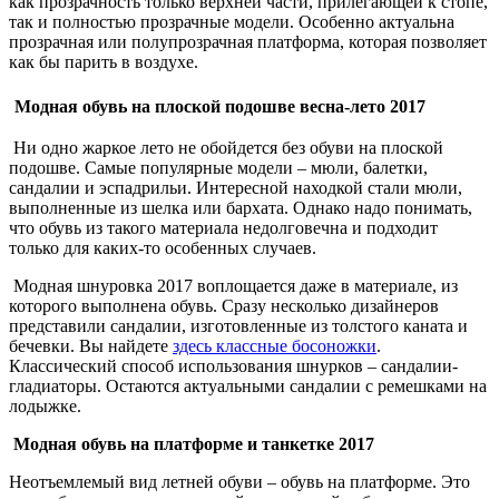
как прозрачность только верхней части, прилегающей к стопе,
так и полностью прозрачные модели. Особенно актуальна
прозрачная или полупрозрачная платформа, которая позволяет
как бы парить в воздухе.
Модная обувь на плоской подошве весна-лето 2017
Ни одно жаркое лето не обойдется без обуви на плоской
подошве. Самые популярные модели – мюли, балетки,
сандалии и эспадрильи. Интересной находкой стали мюли,
выполненные из шелка или бархата. Однако надо понимать,
что обувь из такого материала недолговечна и подходит
только для каких-то особенных случаев.
Модная шнуровка 2017 воплощается даже в материале, из
которого выполнена обувь. Сразу несколько дизайнеров
представили сандалии, изготовленные из толстого каната и
бечевки. Вы найдете
здесь классные босоножки
.
Классический способ использования шнурков – сандалии-
гладиаторы. Остаются актуальными сандалии с ремешками на
лодыжке.
Модная обувь на платформе и танкетке 2017
Неотъемлемый вид летней обуви – обувь на платформе. Это