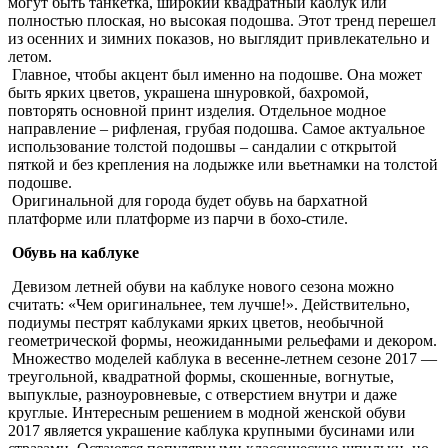
могут быть танкетка, широкий квадратный каблук или
полностью плоская, но высокая подошва. Этот тренд перешел
из осенних и зимних показов, но выглядит привлекательно и
летом.
Главное, чтобы акцент был именно на подошве. Она может
быть ярких цветов, украшена шнуровкой, бахромой,
повторять основной принт изделия. Отдельное модное
направление – рифленая, грубая подошва. Самое актуальное
использование толстой подошвы – сандалии с открытой
пяткой и без крепления на лодыжке или вьетнамки на толстой
подошве.
Оригинальной для города будет обувь на бархатной
платформе или платформе из парчи в бохо-стиле.
Обувь на каблуке
Девизом летней обуви на каблуке нового сезона можно
считать: «Чем оригинальнее, тем лучше!». Действительно,
подиумы пестрят каблуками ярких цветов, необычной
геометрической формы, неожиданными рельефами и декором.
Множество моделей каблука в весенне-летнем сезоне 2017 —
треугольной, квадратной формы, скошенные, вогнутые,
выпуклые, разноуровневые, с отверстием внутри и даже
круглые. Интересным решением в модной женской обуви
2017 является украшение каблука крупными бусинами или