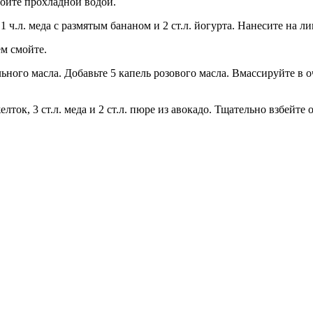
мойте прохладной водой.
.л. меда с размятым бананом и 2 ст.л. йогурта. Нанесите на ли
ем смойте.
дального масла. Добавьте 5 капель розового масла. Вмассируйте 
ок, 3 ст.л. меда и 2 ст.л. пюре из авокадо. Тщательно взбейте 