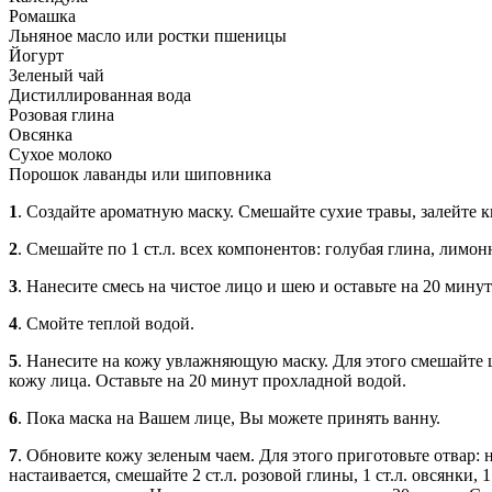
Ромашка
Льняное масло или ростки пшеницы
Йогурт
Зеленый чай
Дистиллированная вода
Розовая глина
Овсянка
Сухое молоко
Порошок лаванды или шиповника
1
. Создайте ароматную маску. Смешайте сухие травы, залейте 
2
. Смешайте по 1 ст.л. всех компонентов: голубая глина, лимонны
3
. Нанесите смесь на чистое лицо и шею и оставьте на 20 минут
4
. Смойте теплой водой.
5
. Нанесите на кожу увлажняющую маску. Для этого смешайте ц
кожу лица. Оставьте на 20 минут прохладной водой.
6
. Пока маска на Вашем лице, Вы можете принять ванну.
7
. Обновите кожу зеленым чаем. Для этого приготовьте отвар: н
настаивается, смешайте 2 ст.л. розовой глины, 1 ст.л. овсянки