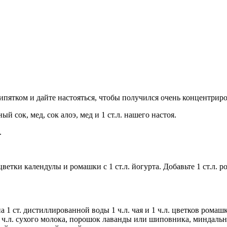
кипятком и дайте настояться, чтобы получился очень концентрир
й сок, мед, сок алоэ, мед и 1 ст.л. нашего настоя.
.
ветки календулы и ромашки с 1 ст.л. йогурта. Добавьте 1 ст.л
а 1 ст. дистиллированной воды 1 ч.л. чая и 1 ч.л. цветков рома
, 1 ч.л. сухого молока, порошок лаванды или шиповника, миндальн