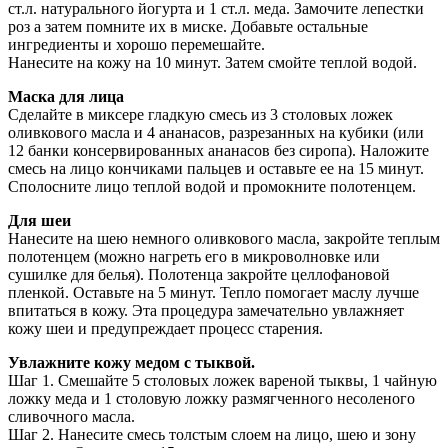
ст.л. натурального йогурта и 1 ст.л. меда. Замочите лепестки
роз а затем помните их в миске. Добавьте остальные
ингредиенты и хорошо перемешайте.
Нанесите на кожу на 10 минут. Затем смойте теплой водой.
Маска для лица
Сделайте в миксере гладкую смесь из 3 столовых ложек
оливкового масла и 4 ананасов, разрезанных на кубики (или
12 банки консервированных ананасов без сиропа). Наложите
смесь на лицо кончиками пальцев и оставьте ее на 15 минут.
Сполосните лицо теплой водой и промокните полотенцем.
Для шеи
Нанесите на шею немного оливкового масла, закройте теплым
полотенцем (можно нагреть его в микроволновке или
сушилке для белья). Полотенца закройте целлофановой
пленкой. Оставьте на 5 минут. Тепло помогает маслу лучше
впитаться в кожу. Эта процедура замечательно увлажняет
кожу шеи и предупреждает процесс старения.
Увлажните кожу медом с тыквой.
Шаг 1. Смешайте 5 столовых ложек вареной тыквы, 1 чайную
ложку меда и 1 столовую ложку размягченного несоленого
сливочного масла.
Шаг 2. Нанесите смесь толстым слоем на лицо, шею и зону