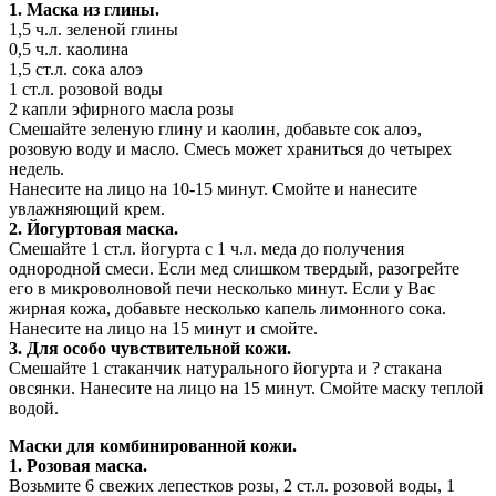
1. Маска из глины.
1,5 ч.л. зеленой глины
0,5 ч.л. каолина
1,5 ст.л. сока алоэ
1 ст.л. розовой воды
2 капли эфирного масла розы
Смешайте зеленую глину и каолин, добавьте сок алоэ,
розовую воду и масло. Смесь может храниться до четырех
недель.
Нанесите на лицо на 10-15 минут. Смойте и нанесите
увлажняющий крем.
2. Йогуртовая маска.
Смешайте 1 ст.л. йогурта с 1 ч.л. меда до получения
однородной смеси. Если мед слишком твердый, разогрейте
его в микроволновой печи несколько минут. Если у Вас
жирная кожа, добавьте несколько капель лимонного сока.
Нанесите на лицо на 15 минут и смойте.
3. Для особо чувствительной кожи.
Смешайте 1 стаканчик натурального йогурта и ? стакана
овсянки. Нанесите на лицо на 15 минут. Смойте маску теплой
водой.
Маски для комбинированной кожи.
1. Розовая маска.
Возьмите 6 свежих лепестков розы, 2 ст.л. розовой воды, 1