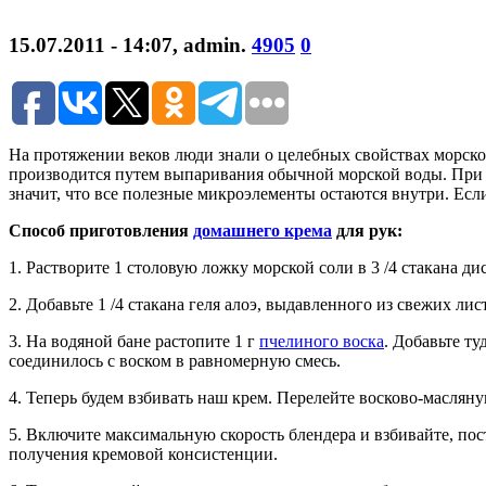
15.07.2011 - 14:07
,
admin
.
4905
0
На протяжении веков люди знали о целебных свойствах морской
производится путем выпаривания обычной морской воды. При 
значит, что все полезные микроэлементы остаются внутри. Если
Способ приготовления
домашнего крема
для рук:
1. Растворите 1 столовую ложку морской соли в 3 /4 стакана 
2. Добавьте 1 /4 стакана геля алоэ, выдавленного из свежих лис
3. На водяной бане растопите 1 г
пчелиного воска
. Добавьте т
соединилось с воском в равномерную смесь.
4. Теперь будем взбивать наш крем. Перелейте восково-масляну
5. Включите максимальную скорость блендера и взбивайте, по
получения кремовой консистенции.