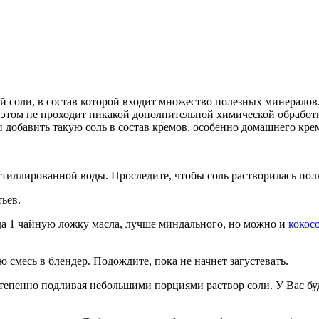
 соли, в состав которой входит множество полезных минералов.
этом не проходит никакой дополнительной химической обработк
 добавить такую соль в состав кремов, особенно домашнего крема
дистиллированной воды. Проследите, чтобы соль растворилась пол
тьев.
уда 1 чайную ложку масла, лучше миндального, но можно и
кокос
ю смесь в блендер. Подождите, пока не начнет загустевать.
степенно подливая небольшими порциями раствор соли. У Вас бу