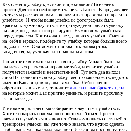
Как сделать улыбку красивой и правильной? Все очень
просто. Для этого необходимо чаще улыбаться. В предыдущей
статье мы рассказали вам, как научиться правильно и красиво
улыбаться. И чтобы ваша улыбка на фотографиях была
красивой, нужно научиться, непринужденно делать улыбку
на лице, когда вас фотографируют. Нужно дома улыбаться
перед зеркалом. Критиковать не удавшиеся улыбки. Смотря
на себя в зеркало, подберите ту улыбку, которая больше всего
подходит вам. Она может с широко открытым ртом,
загадочная, задумчивая или с закрытым ртом.
Посмотрите внимательно на свою улыбку. Может быть вы
пытаетесь скрыть свои неровные зубы, и от этого улыбка
получается зажатой и неестественной. Тут есть два выхода,
либо Вы полюбите свою улыбку такой какая она есть, ведь это
именно Ваша индивидуальная улыбка. Либо срочно
обратитесь к врачу и установите
лингвальные брекеты цена
на которые может Вас приятно удивить, и решите проблему
раз и навсегда.
И не важно, для чего вы собираетесь научиться улыбаться.
Хотите покорять подиум или просто улыбаться. Просто
научитесь улыбаться правильно. Ознакомившись со статьей о
тренировке улыбки, вы уже точно знаете, что нужно сделать,
чтобы ваша улыбка была красивой. И если вы воспользуетесь