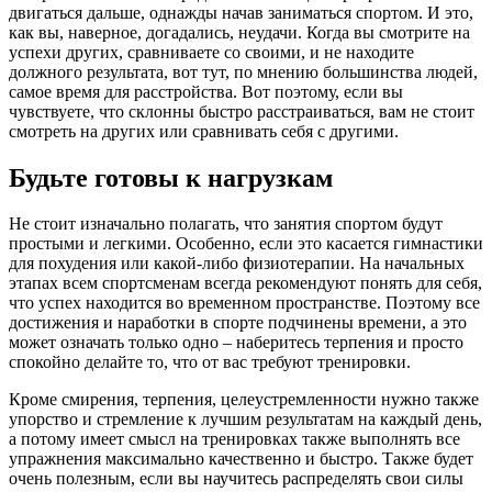
двигаться дальше, однажды начав заниматься спортом. И это,
как вы, наверное, догадались, неудачи. Когда вы смотрите на
успехи других, сравниваете со своими, и не находите
должного результата, вот тут, по мнению большинства людей,
самое время для расстройства. Вот поэтому, если вы
чувствуете, что склонны быстро расстраиваться, вам не стоит
смотреть на других или сравнивать себя с другими.
Будьте готовы к нагрузкам
Не стоит изначально полагать, что занятия спортом будут
простыми и легкими. Особенно, если это касается гимнастики
для похудения или какой-либо физиотерапии. На начальных
этапах всем спортсменам всегда рекомендуют понять для себя,
что успех находится во временном пространстве. Поэтому все
достижения и наработки в спорте подчинены времени, а это
может означать только одно – наберитесь терпения и просто
спокойно делайте то, что от вас требуют тренировки.
Кроме смирения, терпения, целеустремленности нужно также
упорство и стремление к лучшим результатам на каждый день,
а потому имеет смысл на тренировках также выполнять все
упражнения максимально качественно и быстро. Также будет
очень полезным, если вы научитесь распределять свои силы