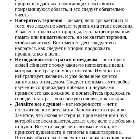
природных данных, помогающих вам освоить
понравившуюся область, и это следует обязательно
учесть.
Наберитесь терпения
– бывает, дело срывается из-за
того, что людям не хватает терпения на этапе освоения.
У вас есть таланты от природы, есть натренированная
память или внимательность, но не хватает терпения,
чтобы научиться. Вот именно здесь следует его
набраться, как следует и упорно продолжать
продвигаться к цели.
Не поддавайтесь страхам и неудачам
– некоторых
людей сбивают с толку какие-то непонятные вещи,
которые они сразу не могут постичь. Именно это
нейтрализует желание, и уже больше не хочется
заниматься этим делом. Следует понимать, что любое
изучение сопровождает победами и неудачами –
примите это как должное, и попытайтесь продолжить
свое дело завтра – «на свежую голову», как говорят.
Делайте все с душой
– нет искренности – нет и
положительного результата. Запомните это правило.
Заметьте, что любая мастерица, произведениями рук
которой все восхищаются, делает свое дело с любовью и
от души. Все, что вы делаете автоматически, не
принесет душевности и теплоты в ваше творение.
Поэтому обязательно следуете за своим вдохновением,