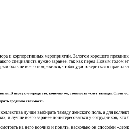
 пора и корпоративных мероприятий. Залогом хорошего праздника
кого специалиста нужно заранее, так как перед Новым годом это
орый больше всего понравился, чтобы удостовериться в правиль
ия. В первую очередь это, конечно же, стоимость услуг тамады. Стоит ост
бирать среднюю стоимость.
о коллектива лучше выбирать тамаду женского пола, а для кол
ах, и лучше всего заранее поинтересоваться у сотрудников, кто 
смотреть на него воочию и понять, насколько он способен «держа