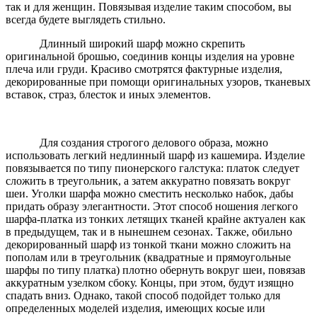
так и для женщин. Повязывая изделие таким способом, вы
всегда будете выглядеть стильно.
Длинный широкий шарф можно скрепить
оригинальной брошью, соединив концы изделия на уровне
плеча или груди. Красиво смотрятся фактурные изделия,
декорированные при помощи оригинальных узоров, тканевых
вставок, страз, блесток и иных элементов.
Для создания строгого делового образа, можно
использовать легкий недлинный шарф из кашемира. Изделие
повязывается по типу пионерского галстука: платок следует
сложить в треугольник, а затем аккуратно повязать вокруг
шеи. Уголки шарфа можно сместить несколько набок, дабы
придать образу элегантности. Этот способ ношения легкого
шарфа-платка из тонких летящих тканей крайне актуален как
в предыдущем, так и в нынешнем сезонах. Также, обильно
декорированный шарф из тонкой ткани можно сложить на
пополам или в треугольник (квадратные и прямоугольные
шарфы по типу платка) плотно обернуть вокруг шеи, повязав
аккуратным узелком сбоку. Концы, при этом, будут изящно
спадать вниз. Однако, такой способ подойдет только для
определенных моделей изделия, имеющих косые или