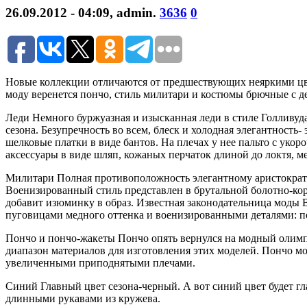
26.09.2012 - 04:09
,
admin
.
3636
0
Новые коллекции отличаются от предшествующих неяркими цве
моду веренется пончо, стиль милитари и костюмы брючные с д
Леди Немного буржуазная и изысканная леди в стиле Голливуд
сезона. Безупречность во всем, блеск и холодная элегантность-
шелковые платки в виде бантов. На плечах у нее пальто с ук
аксессуары в виде шляп, кожаных перчаток длиной до локтя, ме
Милитари Полная противоположность элегантному аристократ
Военизированный стиль представлен в брутальной болотно-кор
добавит изюминку в образ. Известная законодательница моды 
пуговицами медного оттенка и военизированными деталями: 
Пончо и пончо-жакеты Пончо опять вернулся на модный олим
диапазон материалов для изготовления этих моделей. Пончо мо
увеличенными приподнятыми плечами.
Синий Главный цвет сезона-черный. А вот синий цвет будет гл
длинными рукавами из кружева.