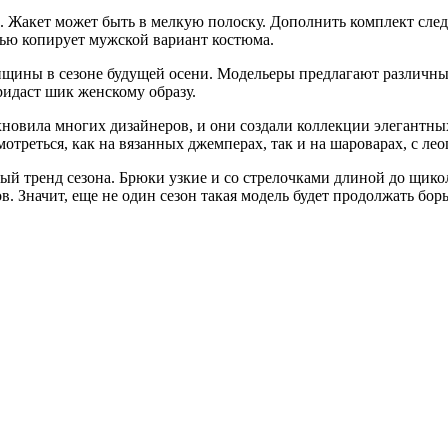
Жакет может быть в мелкую полоску. Дополнить комплект след
ью копирует мужской вариант костюма.
енщины в сезоне будущей осени. Модельеры предлагают различны
ридаст шик женскому образу.
овила многих дизайнеров, и они создали коллекции элегантных
отреться, как на вязанных джемперах, так и на шароварах, с ле
 тренд сезона. Брюки узкие и со стрелочками длиной до щикол
. Значит, еще не один сезон такая модель будет продолжать борь