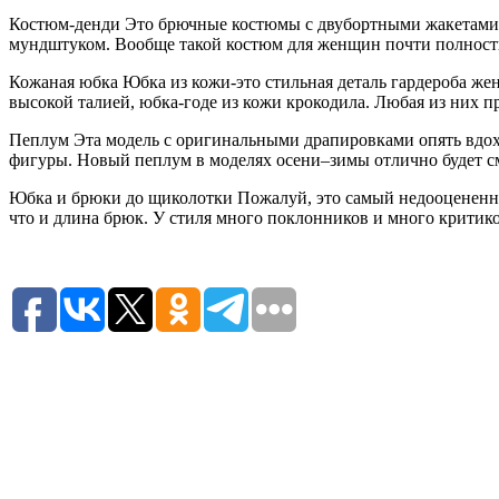
Костюм-денди Это брючные костюмы с двубортными жакетами. 
мундштуком. Вообще такой костюм для женщин почти полност
Кожаная юбка Юбка из кожи-это стильная деталь гардероба ж
высокой талией, юбка-годе из кожи крокодила. Любая из них п
Пеплум Эта модель с оригинальными драпировками опять вдохн
фигуры. Новый пеплум в моделях осени–зимы отлично будет см
Юбка и брюки до щиколотки Пожалуй, это самый недооцененный
что и длина брюк. У стиля много поклонников и много критиков