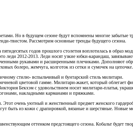
тами. Но в будущем сезоне будут вспомнены многие забытые т
енди-твистом. Рассмотрим основные тренды будущего сезона.
а пятидесятых годов прошлого столетия воплотилась в образ мо
 это леди 2012-2013. Леди носят узкие юбки-карандаш, завязываю
ороченными рукавами и расширенными плечиками. Дополняют обр
ховых болеро, жемчуга, колготок из сетки и сумочек на цепочке.
ичному стилю- вспыльчивый и бунтарский стиль милитари.
ичневой цветовой гамме. Милитари-жакет, который облегает фи
Виктория Бекхэм с удовольствием носит милитари-платья, укра
погонами, накладными карманами и пряжками.
п. Этот очень уютный и женственный предмет женского гардер
гут быть из кожи с драпировкой, вязаные и шерстяные. Новые мо
авенствующим оттенком предстоящего сезона. Кобальт будет твор