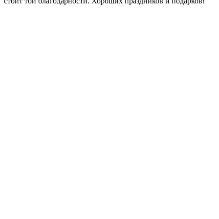
стоит той благодарности. Хороших праздников и подарков!