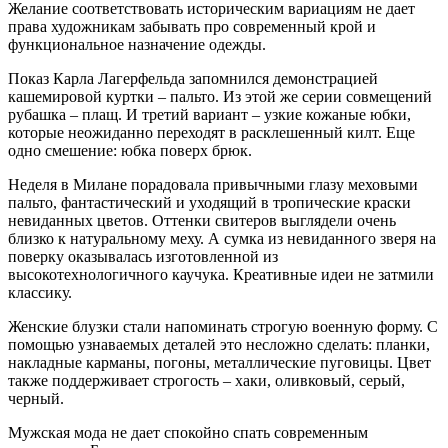
Желание соответствовать историческим вариациям не дает
права художникам забывать про современный крой и
функциональное назначение одежды.
Показ Карла Лагерфельда запомнился демонстрацией
кашемировой куртки – пальто. Из этой же серии совмещений
рубашка – плащ. И третий вариант – узкие кожаные юбки,
которые неожиданно переходят в расклешенный килт. Еще
одно смешение: юбка поверх брюк.
Неделя в Милане порадовала привычными глазу меховыми
пальто, фантастический и уходящий в тропические краски
невиданных цветов. Оттенки свитеров выглядели очень
близко к натуральному меху. А сумка из невиданного зверя на
поверку оказывалась изготовленной из
высокотехнологичного каучука. Креативные идеи не затмили
классику.
Женские блузки стали напоминать строгую военную форму. С
помощью узнаваемых деталей это несложно сделать: планки,
накладные карманы, погоны, металлические пуговицы. Цвет
также поддерживает строгость – хаки, оливковый, серый,
черный.
Мужская мода не дает спокойно спать современным