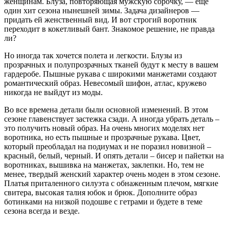
женщинам. Блуза, повторяющая мужскую сорочку, — еще
один хит сезона нынешней зимы. Задача дизайнеров —
придать ей женственный вид. И вот строгий воротник
переходит в кокетливый бант. Знакомое решение, не правда
ли?
Но иногда так хочется полета и легкости. Блузы из
прозрачных и полупрозрачных тканей будут к месту в вашем
гардеробе. Пышные рукава с широкими манжетами создают
романтический образ. Невесомый шифон, атлас, кружево
никогда не выйдут из моды.
Во все времена детали были основной изменений. В этом
сезоне главенствует застежка сзади. А иногда убрать деталь –
это получить новый образ. На очень многих моделях нет
воротника, но есть пышные и прозрачные рукава. Цвет,
который преобладал на подиумах и не поразил новизной –
красный, белый, черный. И опять детали – бисер и пайетки на
воротниках, вышивка на манжетах, заклепки. Но, тем не
менее, твердый женский характер очень моден в этом сезоне.
Платья приталенного силуэта с обнаженным плечом, мягкие
свитера, высокая талия юбок и брюк. Дополните образ
ботинками на низкой подошве с гетрами и будете в теме
сезона всегда и везде.