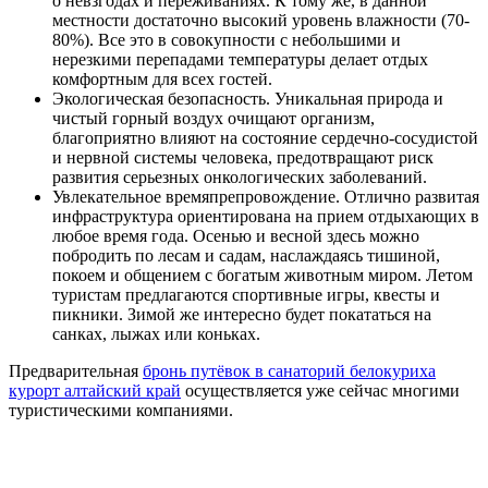
о невзгодах и переживаниях. К тому же, в данной
местности достаточно высокий уровень влажности (70-
80%). Все это в совокупности с небольшими и
нерезкими перепадами температуры делает отдых
комфортным для всех гостей.
Экологическая безопасность. Уникальная природа и
чистый горный воздух очищают организм,
благоприятно влияют на состояние сердечно-сосудистой
и нервной системы человека, предотвращают риск
развития серьезных онкологических заболеваний.
Увлекательное времяпрепровождение. Отлично развитая
инфраструктура ориентирована на прием отдыхающих в
любое время года. Осенью и весной здесь можно
побродить по лесам и садам, наслаждаясь тишиной,
покоем и общением с богатым животным миром. Летом
туристам предлагаются спортивные игры, квесты и
пикники. Зимой же интересно будет покататься на
санках, лыжах или коньках.
Предварительная
бронь путёвок в санаторий белокуриха
курорт алтайский край
осуществляется уже сейчас многими
туристическими компаниями.