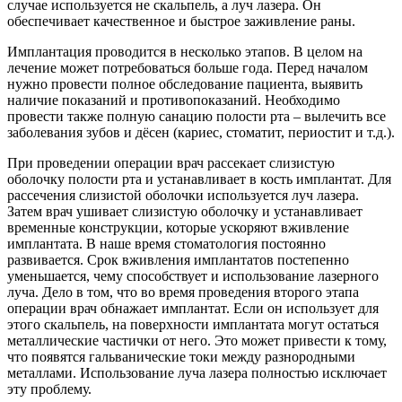
случае используется не скальпель, а луч лазера. Он
обеспечивает качественное и быстрое заживление раны.
Имплантация проводится в несколько этапов. В целом на
лечение может потребоваться больше года. Перед началом
нужно провести полное обследование пациента, выявить
наличие показаний и противопоказаний. Необходимо
провести также полную санацию полости рта – вылечить все
заболевания зубов и дёсен (кариес, стоматит, периостит и т.д.).
При проведении операции врач рассекает слизистую
оболочку полости рта и устанавливает в кость имплантат. Для
рассечения слизистой оболочки используется луч лазера.
Затем врач ушивает слизистую оболочку и устанавливает
временные конструкции, которые ускоряют вживление
имплантата. В наше время стоматология постоянно
развивается. Срок вживления имплантатов постепенно
уменьшается, чему способствует и использование лазерного
луча. Дело в том, что во время проведения второго этапа
операции врач обнажает имплантат. Если он использует для
этого скальпель, на поверхности имплантата могут остаться
металлические частички от него. Это может привести к тому,
что появятся гальванические токи между разнородными
металлами. Использование луча лазера полностью исключает
эту проблему.